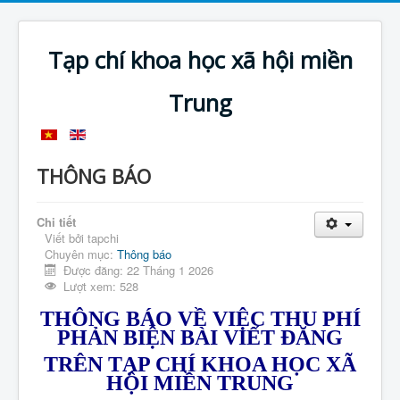
Tạp chí khoa học xã hội miền
Trung
THÔNG BÁO
Chi tiết
Viết bởi
tapchi
Chuyên mục:
Thông báo
Được đăng: 22 Tháng 1 2026
Lượt xem: 528
THÔNG BÁO VỀ VIỆC THU PHÍ
PHẢN BIỆN BÀI VIẾT ĐĂNG
TRÊN TẠP CHÍ KHOA HỌC XÃ
HỘI MIỀN TRUNG