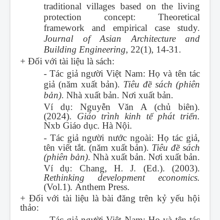
traditional villages based on the living
protection concept: Theoretical
framework and empirical case study.
Journal of Asian Architecture and
Building Engineering
, 22(1), 14-31.
+ Đối với tài liệu là sách:
-
Tác giả người Việt Nam: Họ và tên tác
giả (năm xuất bản).
Tiêu đề sách (phiên
bản)
. Nhà xuất bản. Nơi xuất bản.
Ví dụ: Nguyễn Văn A (chủ biên).
(2024).
Giáo trình kinh tế phát triển.
Nxb Giáo dục. Hà Nội.
-
Tác giả người nước ngoài: Họ tác giả,
tên viết tắt. (năm xuất bản).
Tiêu đề sách
(phiên bản)
. Nhà xuất bản. Nơi xuất bản.
Ví dụ: Chang, H. J. (Ed.). (2003).
Rethinking development economics.
(Vol.1)
.
Anthem Press.
+ Đối với tài liệu là bài đăng trên kỷ yếu hội
thảo:
-
Tác giả người Việt Nam: Họ và tên tác