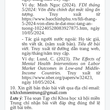
Ví dụ: Minh Ngọc (2024).
FDI tháng
5/2024: Vốn điều chỉnh đạt mức tăng ấn
tượng
. Truy xuất từ
https://www.baochinhphu.vn/fdi-thang-
5-2024-von-dieu-le-dat-muc-tang-an-
tuong-102240528083927875.htm, ngày
10/05/2024.
-
Tác giả người nước ngoài: Họ tác giả,
tên viết tắt. (năm xuất bản).
Tiêu đề bài
viết
. Truy xuất từ đường dẫn trang web,
ngày/tháng/năm truy cập.
Ví dụ: Lund, C. (2023).
The Effects of
Mental Health Interventions on Labor
Market Outcomes in Low-and Middle-
Income Countries
. Truy xuất từ
https://www.nber.org/papers/w32423,
ngày 10/05/2024.
10. Xin gửi bản thảo bài viết qua địa chỉ email:
tckhxhmientrung@gmail.com
Lưu ý
: Tòa soạn Tạp chí Khoa học xã hội miền
Trung chỉ nhận bài viết đáp ứng đúng thể lệ
gửi bài trên.