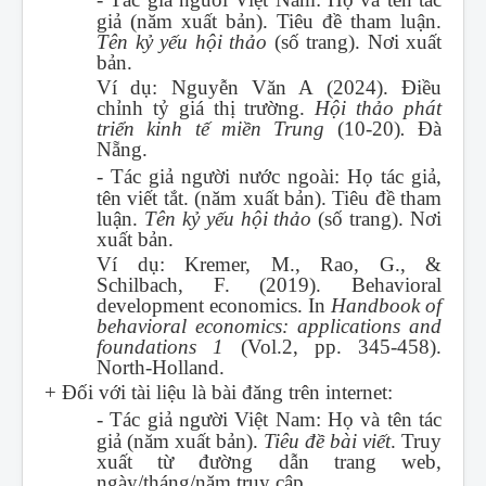
giả (năm xuất bản). Tiêu đề tham luận.
Tên kỷ yếu hội thảo
(số trang). Nơi xuất
bản.
Ví dụ: Nguyễn Văn A (2024). Điều
chỉnh tỷ giá thị trường.
Hội thảo phát
triển kinh tế miền Trung
(10-20)
.
Đà
Nẵng.
-
Tác giả người nước ngoài: Họ tác giả,
tên viết tắt. (năm xuất bản). Tiêu đề tham
luận.
Tên kỷ yếu hội thảo
(số trang). Nơi
xuất bản.
Ví dụ: Kremer, M., Rao, G., &
Schilbach, F. (2019). Behavioral
development economics. In
Handbook of
behavioral economics: applications and
foundations 1
(Vol.2, pp. 345-458).
North-Holland.
+ Đối với tài liệu là bài đăng trên internet:
-
Tác giả người Việt Nam: Họ và tên tác
giả (năm xuất bản).
Tiêu đề bài viết
. Truy
xuất từ đường dẫn trang web,
ngày/tháng/năm truy cập.