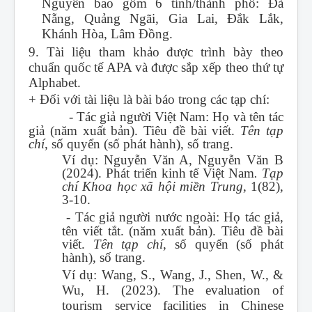
Nguyên bao gồm 6 tỉnh/thành phố: Đà
Nẵng, Quảng Ngãi, Gia Lai, Đắk Lắk,
Khánh Hòa, Lâm Đồng.
9. Tài liệu tham khảo được trình bày theo
chuẩn quốc tế APA và được sắp xếp theo thứ tự
Alphabet.
+ Đối với tài liệu là bài báo trong các tạp chí:
-
Tác giả người Việt Nam: Họ và tên tác
giả (năm xuất bản). Tiêu đề bài viết.
Tên tạp
chí
, số quyển (số phát hành), số trang.
Ví dụ: Nguyễn Văn A, Nguyễn Văn B
(2024). Phát triển kinh tế Việt Nam
. Tạp
chí Khoa học xã hội miền Trung
, 1(82),
3-10.
-
Tác giả người nước ngoài: Họ tác giả,
tên viết tắt. (năm xuất bản). Tiêu đề bài
viết.
Tên tạp chí
, số quyển (số phát
hành), số trang.
Ví dụ: Wang, S., Wang, J., Shen, W., &
Wu, H. (2023). The evaluation of
tourism service facilities in Chinese