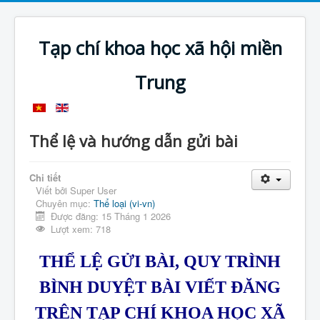
Tạp chí khoa học xã hội miền
Trung
Thể lệ và hướng dẫn gửi bài
Chi tiết
Viết bởi
Super User
Chuyên mục:
Thể loại (vi-vn)
Được đăng: 15 Tháng 1 2026
Lượt xem: 718
THỂ LỆ GỬI BÀI, QUY TRÌNH
BÌNH DUYỆT BÀI VIẾT ĐĂNG
TRÊN TẠP CHÍ KHOA HỌC XÃ