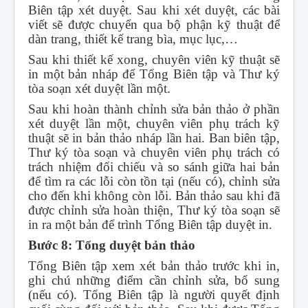
Biên tập xét duyệt. Sau khi xét duyệt, các bài
viết sẽ được chuyển qua bộ phận kỹ thuật để
dàn trang, thiết kế trang bìa, mục lục,…
Sau khi thiết kế xong, chuyên viên kỹ thuật sẽ
in một bản nháp để Tổng Biên tập và Thư ký
tòa soạn xét duyệt lần một.
Sau khi hoàn thành chỉnh sửa bản thảo ở phần
xét duyệt lần một, chuyên viên phụ trách kỹ
thuật sẽ in bản thảo nháp lần hai. Ban biên tập,
Thư ký tòa soạn và chuyên viên phụ trách có
trách nhiệm đối chiếu và so sánh giữa hai bản
để tìm ra các lỗi còn tồn tại (nếu có), chỉnh sửa
cho đến khi không còn lỗi. Bản thảo sau khi đã
được chỉnh sửa hoàn thiện, Thư ký tòa soạn sẽ
in ra một bản để trình Tổng Biên tập duyệt in.
Bước 8: Tổng duyệt bản thảo
Tổng Biên tập xem xét bản thảo trước khi in,
ghi chú những điểm cần chỉnh sửa, bổ sung
(nếu có). Tổng Biên tập là người quyết định