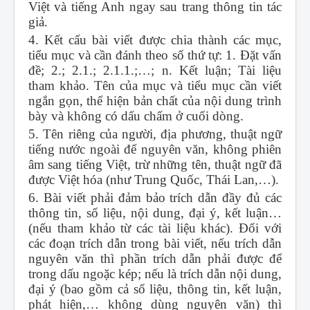
Việt và tiếng Anh ngay sau trang thông tin tác
giả.
4. Kết cấu bài viết được chia thành các mục,
tiểu mục và cần đánh theo số thứ tự: 1. Đặt vấn
đề; 2.; 2.1.; 2.1.1.;…; n. Kết luận; Tài liệu
tham khảo. Tên của mục và tiểu mục cần viết
ngắn gọn, thể hiện bản chất của nội dung trình
bày và không có dấu chấm ở cuối dòng.
5. Tên riêng của người, địa phương, thuật ngữ
tiếng nước ngoài để nguyên văn, không phiên
âm sang tiếng Việt, trừ những tên, thuật ngữ đã
được Việt hóa (như Trung Quốc, Thái Lan,…).
6. Bài viết phải đảm bảo trích dẫn đầy đủ các
thông tin, số liệu, nội dung, đại ý, kết luận…
(nếu tham khảo từ các tài liệu khác). Đối với
các đoạn trích dẫn trong bài viết, nếu trích dẫn
nguyên văn thì phần trích dẫn phải được để
trong dấu ngoặc kép; nếu là trích dẫn nội dung,
đại ý (bao gồm cả số liệu, thông tin, kết luận,
phát hiện,… không dùng nguyên văn) thì